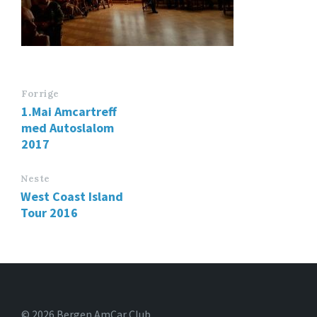
Forrige
1.Mai Amcartreff
med Autoslalom
2017
Neste
West Coast Island
Tour 2016
© 2026 Bergen AmCar Club