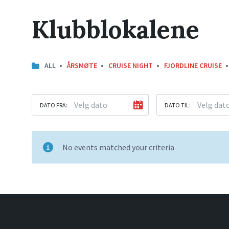
Klubblokalene
ALL
ÅRSMØTE
CRUISE NIGHT
FJORDLINE CRUISE
DATO FRA:
DATO TIL:
No events matched your criteria