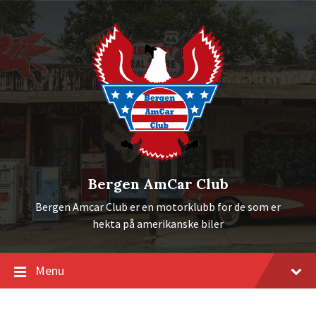
S
S
S
k
k
k
i
i
i
p
p
p
t
t
t
o
o
o
c
m
f
o
a
o
n
i
o
t
n
t
e
n
e
n
a
r
t
v
i
Bergen AmCar Club
g
a
Bergen Amcar Club er en motorklubb for de som er
t
i
hekta på amerikanske biler
o
n
Menu