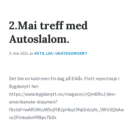
2.Mai treff med
Autoslalom.
3. mai 2021
av
KETIL LEA
i
UKATEGORISERT
Det ble en kald men fin dag på Eikås. Flott reportasje i
Bygdanytt her:
https://www.bygdanytt.no/magasin/i/Qm6RoJ/den-
amerikanske-draumen?
fbclid=IwAR1WLvW5cjYIB2pI4uyI3YqGIdzy0s_VWU3QbAw
vz2FInksdxnYR8pc7bDs