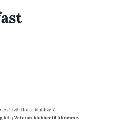
ast
okost i vår flotte klubbkafè.
bil- / Veteran-klubber til å komme.