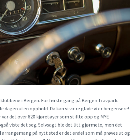
klubbene i Bergen. For første gang på Bergen Travpark.
 dagen uten opphold. Da kan vi være glade vi er bergensere!
 var det over 620 kjøretøyer som stillte opp og MYE
gså viste det seg. Selvsagt ble det litt gjørmete, men det
 Med arrangemang på nytt sted er det endel som må prøves ut og