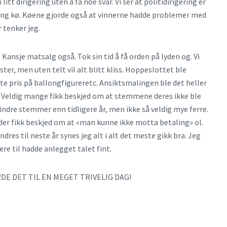
litt dirigering uten å få noe svar. Vi ser at politidirigering er
ang kø. Køene gjorde også at vinnerne hadde problemer med
r tenker jeg.
Kansje matsalg også. Tok sin tid å få orden på lyden og. Vi
ter, men uten telt vil alt blitt kliss. Hoppeslottet ble
te pris på ballongfigureretc. Ansiktsmalingen ble det heller
 Veldig mange fikk beskjed om at stemmene deres ikke ble
 mindre stemmer enn tidligere år, men ikke så veldig mye ferre.
der fikk beskjed om at «man kunne ikke motta betaling» ol.
res til neste år synes jeg alt i alt det meste gikk bra. Jeg
re til hadde anlegget talet fint.
DE DET TIL EN MEGET TRIVELIG DAG!