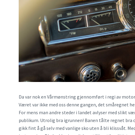
Da var nok en Vårmønstring gjennomført i regi av motor
Været var ikke med oss denne gangen, det småregnet hele
For mens man andre steder i landet avlyser med slikt vær
publikum. Utrolig bra igrunnen! Banen tålte regnet bra o
gikk fint å gå selv med vanlige sko uten å bli klissvåt.