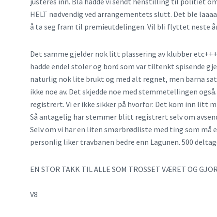
justeres inn. Bla hadde vi sendt henstilling til politiet om 
HELT nødvendig ved arrangementets slutt. Det ble laaa
å ta seg fram til premieutdelingen. Vil bli flyttet neste å
Det samme gjelder nok litt plassering av klubber etc+++ 
hadde endel stoler og bord som var tiltenkt spisende gjes
naturlig nok lite brukt og med alt regnet, men barna sat
ikke noe av. Det skjedde noe med stemmetellingen også.
registrert. Vi er ikke sikker på hvorfor. Det kom inn litt
Så antagelig har stemmer blitt registrert selv om avsen
Selv om vi har en liten smørbrødliste med ting som må end
personlig liker travbanen bedre enn Lagunen. 500 deltage
EN STOR TAKK TIL ALLE SOM TROSSET VÆRET OG GJOR
V8