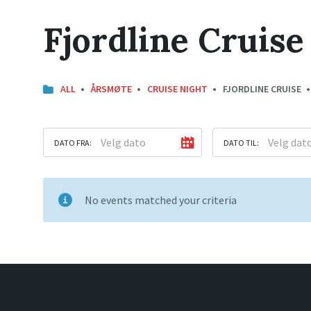
Fjordline Cruise
ALL
ÅRSMØTE
CRUISE NIGHT
FJORDLINE CRUISE
DATO FRA:
DATO TIL:
No events matched your criteria