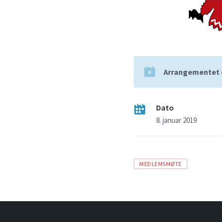
Arrangementet e
Dato
8. januar 2019
T
MEDLEMSMØTE
a
g
s